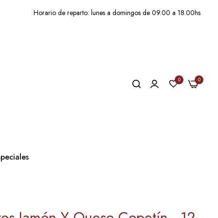
Horario de reparto: lunes a domingos de 09.00 a 18.00hs
0
0
peciales
os Jamón Y Queso Copetín - 12