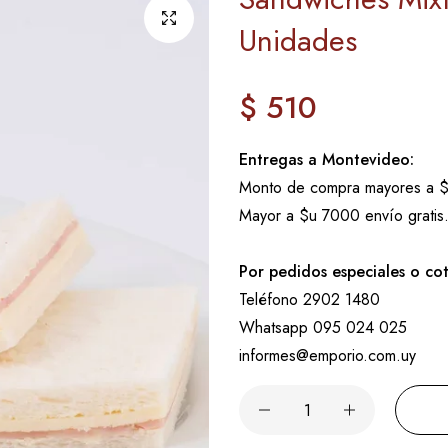
Unidades
$ 510
Precio
regular
Entregas a Montevideo:
Monto de compra mayores a $
Mayor a $u 7000 envío gratis
Por pedidos especiales o co
Teléfono 2902 1480
Whatsapp 095 024 025
informes@emporio.com.uy