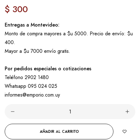
$ 300
Precio
regular
Entregas a Montevideo:
Monto de compra mayores a $u 5000. Precio de envío: $u
400.
Mayor a $u 7000 envío gratis.
Por pedidos especiales o cotizaciones
Teléfono 2902 1480
Whatsapp 095 024 025
informes@emporio.com.uy
AÑADIR AL CARRITO