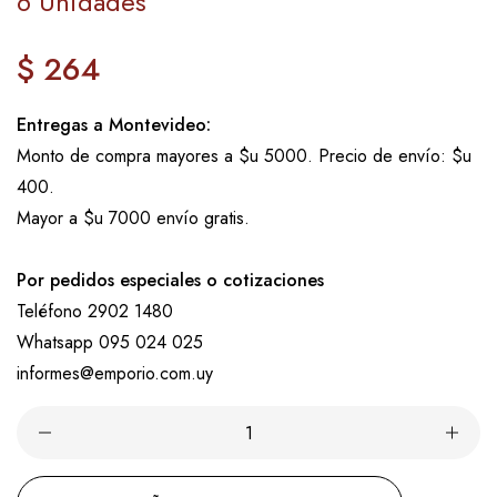
6 Unidades
$ 264
Precio
regular
Entregas a Montevideo:
Monto de compra mayores a $u 5000. Precio de envío: $u
400.
Mayor a $u 7000 envío gratis.
Por pedidos especiales o cotizaciones
Teléfono 2902 1480
Whatsapp 095 024 025
informes@emporio.com.uy